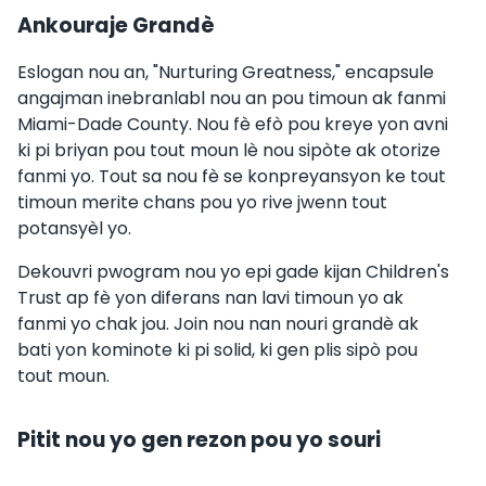
Ankouraje Grandè
Eslogan nou an, "Nurturing Greatness," encapsule
angajman inebranlabl nou an pou timoun ak fanmi
Miami-Dade County. Nou fè efò pou kreye yon avni
ki pi briyan pou tout moun lè nou sipòte ak otorize
fanmi yo. Tout sa nou fè se konpreyansyon ke tout
timoun merite chans pou yo rive jwenn tout
potansyèl yo.
Dekouvri pwogram nou yo epi gade kijan Children's
Trust ap fè yon diferans nan lavi timoun yo ak
fanmi yo chak jou. Join nou nan nouri grandè ak
bati yon kominote ki pi solid, ki gen plis sipò pou
tout moun.
Pitit nou yo gen rezon pou yo souri