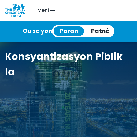
Meni
Ou se yon
Konsyantizasyon Piblik
la