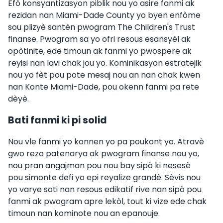
Efò konsyantizasyon piblik nou yo asire fanmi ak
rezidan nan Miami-Dade County yo byen enfòme
sou plizyè santèn pwogram The Children's Trust
finanse. Pwogram sa yo ofri resous esansyèl ak
opòtinite, ede timoun ak fanmi yo pwospere ak
reyisi nan lavi chak jou yo. Kominikasyon estratejik
nou yo fèt pou pote mesaj nou an nan chak kwen
nan Konte Miami-Dade, pou okenn fanmi pa rete
dèyè.
Bati fanmi ki pi solid
Nou vle fanmi yo konnen yo pa poukont yo. Atravè
gwo rezo patenarya ak pwogram finanse nou yo,
nou pran angajman pou nou bay sipò ki nesesè
pou simonte defi yo epi reyalize grandè. Sèvis nou
yo varye soti nan resous edikatif rive nan sipò pou
fanmi ak pwogram apre lekòl, tout ki vize ede chak
timoun nan kominote nou an epanouje.