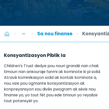
Sa nou finanse
Konsyantiz
Konsyantizasyon Piblik la
Children's Trust dedye pou nouri grandè nan chak
timoun nan ankouraje fanmi ak kominote ki pi solid.
Atravè kominikasyon solid ak kontak kominote a,
nou vize pou ogmante konsyantizasyon ak
konpreyansyon sou divès pwogram ak sèvis nou
finanse yo, yo tout fèt pou ede timoun yo reyalize
tout potansyèl yo.