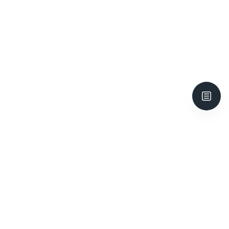
ENSKRI
Jwenn nouvèl ki soti nan Children's Trust nan bwat
resepsyon ou.