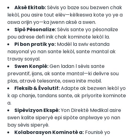
Aksè Ekitab:
Sèvis yo baze sou bezwen chak
lekòl, pou asire tout elèv—kèlkeswa kote yo ye a
oswa orijin yo—ka jwenn aksè a swen.
Sipò Pèsonalize:
Sèvis sante yo pèsonalize
pou adrese defi inik chak kominote lekòl la.
Pi bon pratik yo:
Modèl la swiv estanda
nasyonal yo nan sante lekòl, sante mantal ak
travay sosyal.
Swen Konplè:
Gen ladan l sèvis sante
prevantif, ijans, ak sante mantal—ki delivre sou
plas, atravè telesante, oswa inite mobil.
Fleksib & Évolutif:
Adapte ak bezwen lekòl yo
k ap chanje, tandans sante, ak priyorite kominote
a.
Sipèvizyon Ekspè:
Yon Direktè Medikal asire
swen kalite siperyè epi sipòte anplwaye yo nan
bay sèvis siperyè.
Kolaborasyon Kominotè a:
Founisè yo