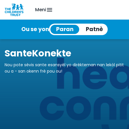
Meni
Ou se yon
SanteKonekte
Nou pote sèvis sante esansyèl yo dirèkteman nan lekòl pitit
ou a - san okenn frè pou ou!