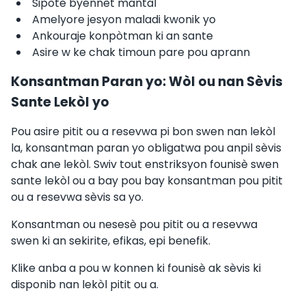
Sipòte byennèt mantal
Amelyore jesyon maladi kwonik yo
Ankouraje konpòtman ki an sante
Asire w ke chak timoun pare pou aprann
Konsantman Paran yo: Wòl ou nan Sèvis
Sante Lekòl yo
Pou asire pitit ou a resevwa pi bon swen nan lekòl
la, konsantman paran yo obligatwa pou anpil sèvis
chak ane lekòl. Swiv tout enstriksyon founisè swen
sante lekòl ou a bay pou bay konsantman pou pitit
ou a resevwa sèvis sa yo.
Konsantman ou nesesè pou pitit ou a resevwa
swen ki an sekirite, efikas, epi benefik.
Klike anba a pou w konnen ki founisè ak sèvis ki
disponib nan lekòl pitit ou a.