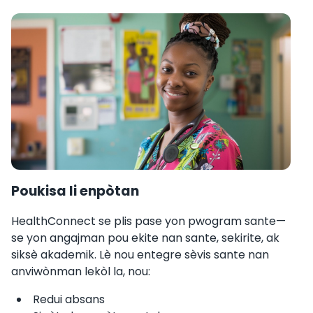
Poukisa li enpòtan
HealthConnect se plis pase yon pwogram sante—
se yon angajman pou ekite nan sante, sekirite, ak
siksè akademik. Lè nou entegre sèvis sante nan
anviwònman lekòl la, nou:
Redui absans