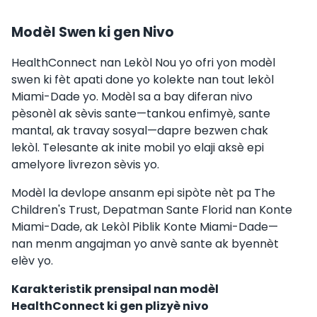
Modèl Swen ki gen Nivo
HealthConnect nan Lekòl Nou yo ofri yon modèl
swen ki fèt apati done yo kolekte nan tout lekòl
Miami-Dade yo. Modèl sa a bay diferan nivo
pèsonèl ak sèvis sante—tankou enfimyè, sante
mantal, ak travay sosyal—dapre bezwen chak
lekòl. Telesante ak inite mobil yo elaji aksè epi
amelyore livrezon sèvis yo.
Modèl la devlope ansanm epi sipòte nèt pa The
Children's Trust, Depatman Sante Florid nan Konte
Miami-Dade, ak Lekòl Piblik Konte Miami-Dade—
nan menm angajman yo anvè sante ak byennèt
elèv yo.
Karakteristik prensipal nan modèl
HealthConnect ki gen plizyè nivo