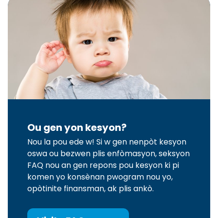
Ou gen yon kesyon?
Nou la pou ede w! Si w gen nenpòt kesyon
oswa ou bezwen plis enfòmasyon, seksyon
FAQ nou an gen repons pou kesyon ki pi
komen yo konsènan pwogram nou yo,
opòtinite finansman, ak plis ankò.