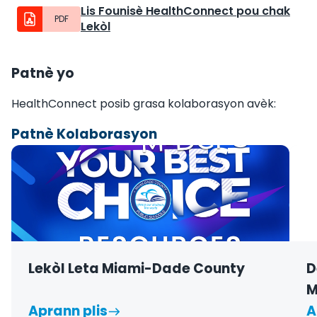
Lis Founisè HealthConnect pou chak
PDF
Lekòl
Patnè yo
HealthConnect posib grasa kolaborasyon avèk:
Patnè Kolaborasyon
Lekòl Leta Miami-Dade County
D
M
Aprann plis
A