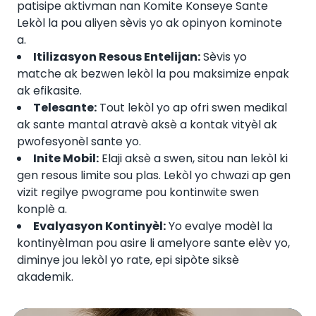
patisipe aktivman nan Komite Konseye Sante
Lekòl la pou aliyen sèvis yo ak opinyon kominote
a.
Itilizasyon Resous Entelijan:
Sèvis yo
matche ak bezwen lekòl la pou maksimize enpak
ak efikasite.
Telesante:
Tout lekòl yo ap ofri swen medikal
ak sante mantal atravè aksè a kontak vityèl ak
pwofesyonèl sante yo.
Inite Mobil:
Elaji aksè a swen, sitou nan lekòl ki
gen resous limite sou plas. Lekòl yo chwazi ap gen
vizit regilye pwograme pou kontinwite swen
konplè a.
Evalyasyon Kontinyèl:
Yo evalye modèl la
kontinyèlman pou asire li amelyore sante elèv yo,
diminye jou lekòl yo rate, epi sipòte siksè
akademik.