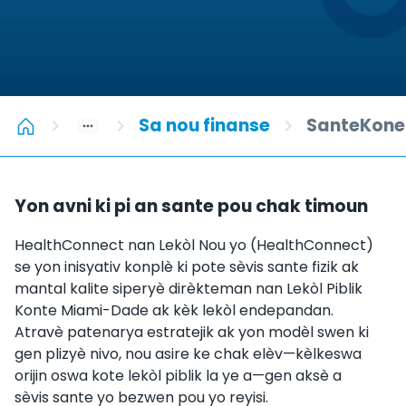
Sa nou finanse
SanteKone
Yon avni ki pi an sante pou chak timoun
HealthConnect nan Lekòl Nou yo (HealthConnect)
se yon inisyativ konplè ki pote sèvis sante fizik ak
mantal kalite siperyè dirèkteman nan Lekòl Piblik
Konte Miami-Dade ak kèk lekòl endepandan.
Atravè patenarya estratejik ak yon modèl swen ki
gen plizyè nivo, nou asire ke chak elèv—kèlkeswa
orijin oswa kote lekòl piblik la ye a—gen aksè a
sèvis sante yo bezwen pou yo reyisi.